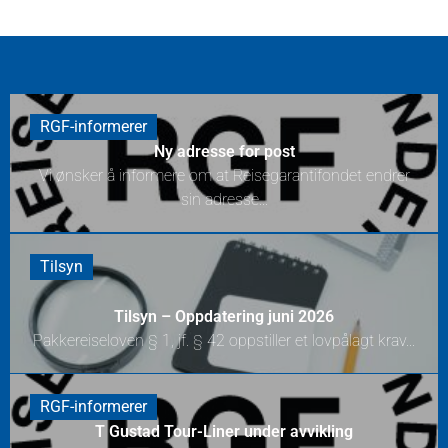
RGF-informerer
Ny adresse for post
Vi ønsker å informere om at Reisegarantifondet endrer
sin adresse...
Tilsyn
Tilsyn – Oppdatering juni 2026
Pakkereiseloven § 1, jf. § 42 oppstiller et lovpålagt krav...
RGF-informerer
T Gustad Tour-Liner under avvikling