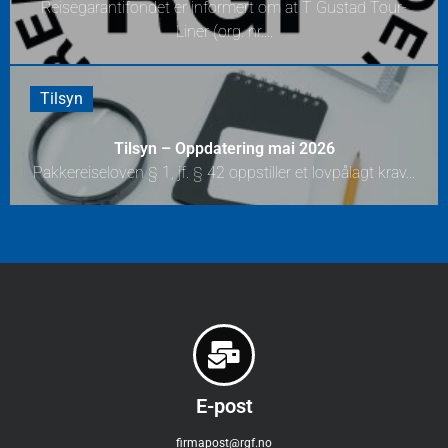
Reisegarantifondet er informert om at T Gustad Tour-
Liner (org. nr....
Tilsyn
Tilsyn – Oppdatering mai 2026
Pakkereiseloven § 1, jf. § 42 oppstiller et lovpålagt krav...
E-post
firmapost@rgf.no