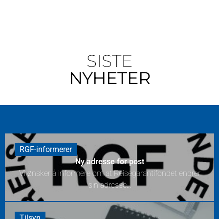
SISTE
NYHETER
RGF-informerer
Ny adresse for post
Vi ønsker å informere om at Reisegarantifondet endrer
sin adresse...
Tilsyn