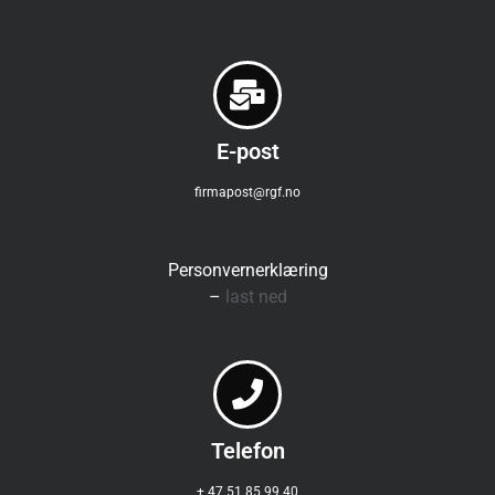
E-post
firmapost@rgf.no
Personvernerklæring
–
last ned
Telefon
+ 47 51 85 99 40