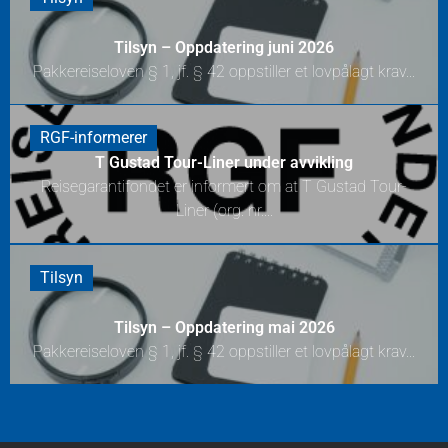
Tilsyn – Oppdatering juni 2026
Pakkereiseloven § 1, jf. § 42 oppstiller et lovpålagt krav...
RGF-informerer
T Gustad Tour-Liner under avvikling
Reisegarantifondet er informert om at T Gustad Tour-
Liner (org. nr....
Tilsyn
Tilsyn – Oppdatering mai 2026
Pakkereiseloven § 1, jf. § 42 oppstiller et lovpålagt krav...