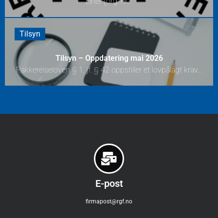
Liner (org. nr....
Tilsyn
Tilsyn – Oppdatering mai 2026
Pakkereiseloven § 1, jf. § 42 oppstiller et lovpålagt krav...
E-post
firmapost@rgf.no