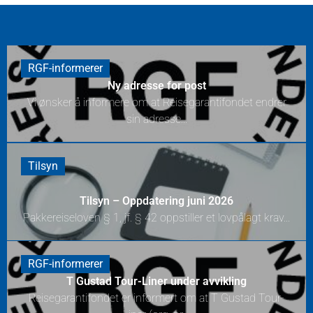
RGF-informerer
Ny adresse for post
Vi ønsker å informere om at Reisegarantifondet endrer
sin adresse...
Tilsyn
Tilsyn – Oppdatering juni 2026
Pakkereiseloven § 1, jf. § 42 oppstiller et lovpålagt krav...
RGF-informerer
T Gustad Tour-Liner under avvikling
Reisegarantifondet er informert om at T Gustad Tour-