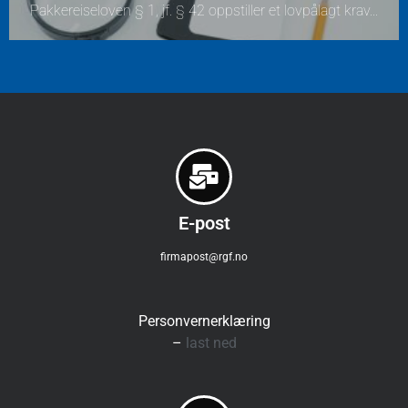
Pakkereiseloven § 1, jf. § 42 oppstiller et lovpålagt krav...
E-post
firmapost@rgf.no
Personvernerklæring
–
last ned