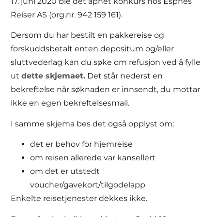
17. juni 2020 ble det åpnet konkurs hos Espnes
Reiser AS (org.nr. 942 159 161).
Dersom du har bestilt en pakkereise og
forskuddsbetalt enten depositum og/eller
sluttvederlag kan du søke om refusjon ved å fylle
ut
dette skjemaet.
Det står nederst en
bekreftelse når søknaden er innsendt, du mottar
ikke en egen bekreftelsesmail.
I samme skjema bes det også opplyst om:
det er behov for hjemreise
om reisen allerede var kansellert
om det er utstedt
voucher/gavekort/tilgodelapp
Enkelte reisetjenester dekkes ikke.