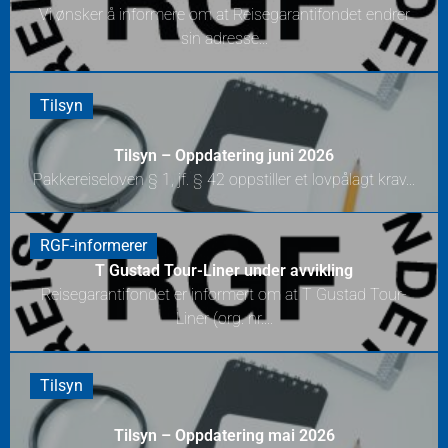
Vi ønsker å informere om at Reisegarantifondet endrer
sin adresse...
Tilsyn
Tilsyn – Oppdatering juni 2026
Pakkereiseloven § 1, jf. § 42 oppstiller et lovpålagt krav...
RGF-informerer
T Gustad Tour-Liner under avvikling
Reisegarantifondet er informert om at T Gustad Tour-
Liner (org. nr....
Tilsyn
Tilsyn – Oppdatering mai 2026