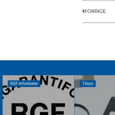
FORRIGE
RGF-informerer
Tilsyn