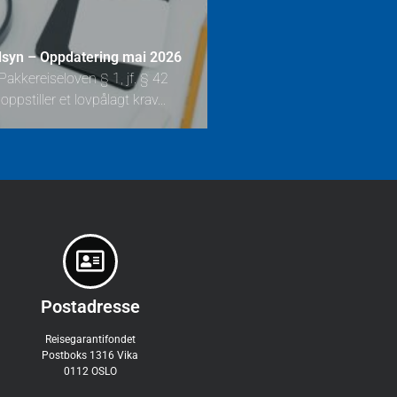
lsyn – Oppdatering mai 2026
Pakkereiseloven § 1, jf. § 42
oppstiller et lovpålagt krav...
Postadresse
Reisegarantifondet
Postboks 1316 Vika
0112 OSLO