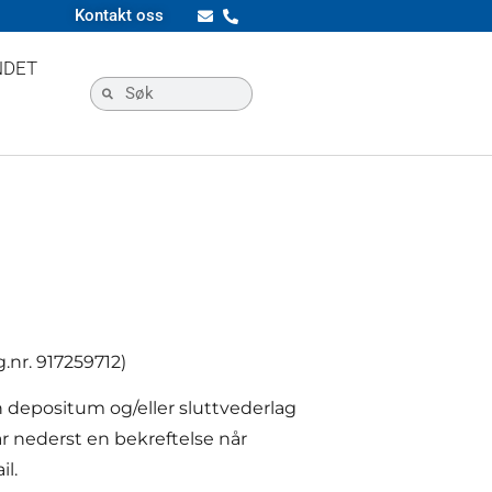
Kontakt oss
NDET
.nr. 917259712)
 depositum og/eller sluttvederlag
r nederst en bekreftelse når
l.