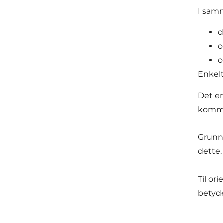
I sam
d
o
o
Enkelt
Det er
kommer
Grunne
dette.
Til or
betyde