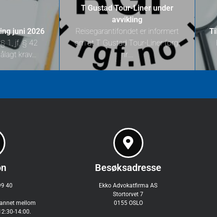
T Gustad Tour-Liner under
avvikling
ing juni 2026
Reisegarantifondet er informert
Ti
 1, jf. § 42
om at T Gustad Tour-Liner (org.
ålagt krav...
nr....
on
Besøksadresse
99 40
Ekko Advokatfirma AS
Stortorvet 7
mannet mellom
0155 OSLO
12:30-14:00.