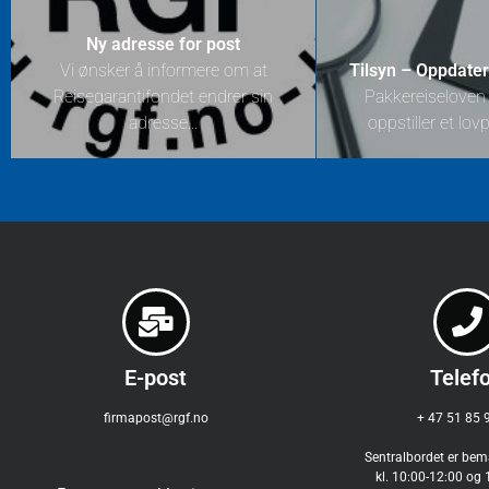
Ny adresse for post
Vi ønsker å informere om at
Tilsyn – Oppdater
Reisegarantifondet endrer sin
Pakkereiseloven §
adresse...
oppstiller et lovp
E-post
Telef
firmapost@rgf.no
+ 47 51 85 
Sentralbordet er be
kl. 10:00-12:00 og 