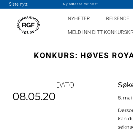
Siste nytt:
Ny adresse for post
NYHETER
REISENDE
MELD INN DITT KONKURSK
KONKURS: HØVES ROYA
Søke
DATO
08.05.20
8. mai
Dersom
kan du
søknad