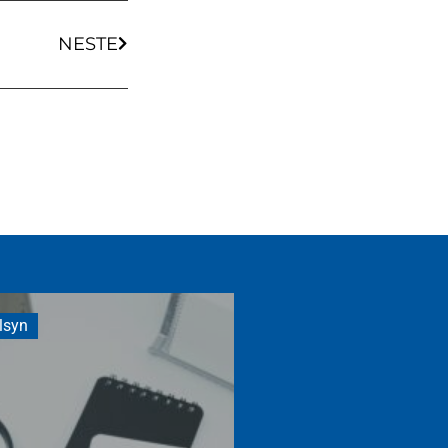
NESTE
lsyn