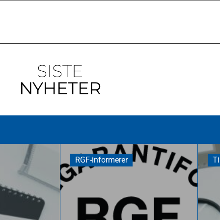
SISTE
NYHETER
RGF-informerer
Ti