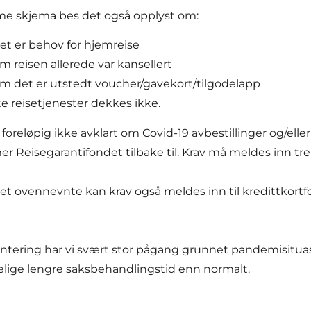
me skjema bes det også opplyst om:
et er behov for hjemreise
m reisen allerede var kansellert
m det er utstedt voucher/gavekort/tilgodelapp
e reisetjenester dekkes ikke.
 foreløpig ikke avklart om Covid-19 avbestillinger og/ell
 Reisegarantifondet tilbake til. Krav må meldes inn tr
t ovennevnte kan krav også meldes inn til kredittkortfore
ientering har vi svært stor pågang grunnet pandemisitu
lige lengre saksbehandlingstid enn normalt.