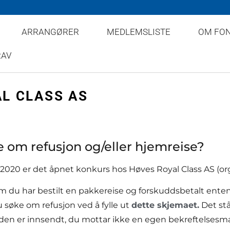
ARRANGØRER
MEDLEMSLISTE
OM FO
RAV
L CLASS AS
 om refusjon og/eller hjemreise?
 2020 er det åpnet konkurs hos Høves Royal Class AS (org
 du har bestilt en pakkereise og forskuddsbetalt enten
 søke om refusjon ved å fylle ut
dette skjemaet.
Det stå
en er innsendt, du mottar ikke en egen bekreftelsesmai