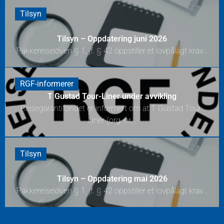
Tilsyn
Tilsyn – Oppdatering juni 2026
Pakkereiseloven § 1, jf. § 42 oppstiller et lovpålagt krav...
RGF-informerer
T Gustad Tour-Liner under avvikling
Reisegarantifondet er informert om at T Gustad Tour-
Liner (org. nr....
Tilsyn
Tilsyn – Oppdatering mai 2026
Pakkereiseloven § 1, jf. § 42 oppstiller et lovpålagt krav...