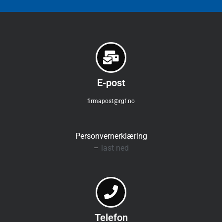
E-post
firmapost@rgf.no
Personvernerklæring
–
last ned
Telefon