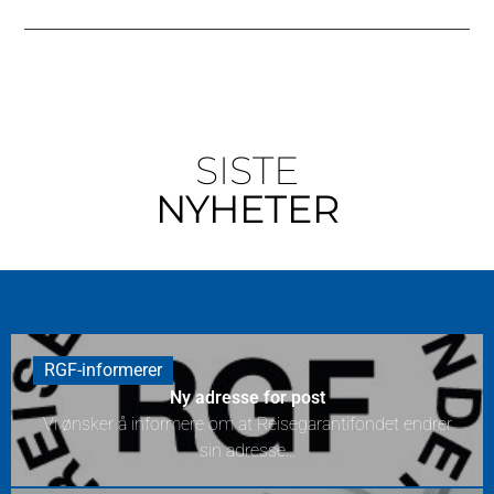
SISTE
NYHETER
RGF-informerer
Ny adresse for post
Vi ønsker å informere om at Reisegarantifondet endrer
sin adresse...